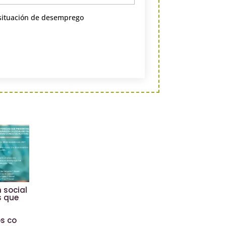
situación de desemprego
 social
s que
s co