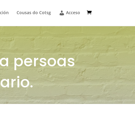
ción
Cousas do Cotsg
Acceso
ra persoas
ario.