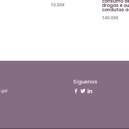
consumo d
10.00
€
drogas e o
condutas a
140.00
€
Síguenos
.gal