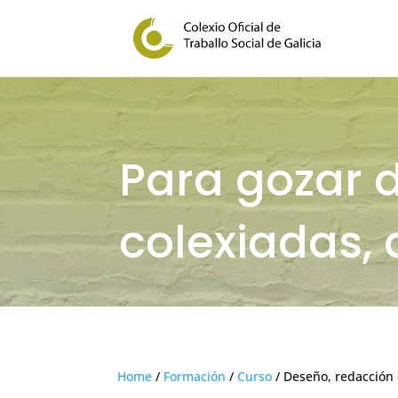
Para gozar 
colexiadas, 
Home
/
Formación
/
Curso
/ Deseño, redacción e