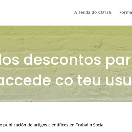
A Tenda do COTSG
Forma
dos descontos pa
accede co teu usu
 publicación de artigos científicos en Traballo Social