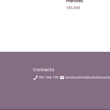
menores.
185.00
€
Contacto
981 568 100
tendaonline@traballosocial