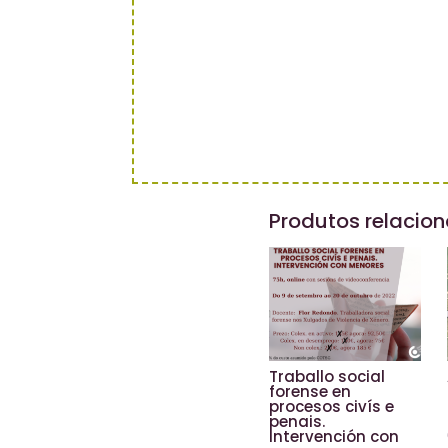
Produtos relacio
Traballo social
forense en
procesos civís e
penais.
Intervención con