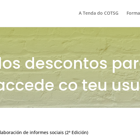
A Tenda do COTSG
Forma
dos descontos pa
accede co teu usu
laboración de informes sociais (2ª Edición)