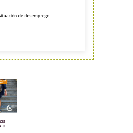
situación de desemprego
ias
s a