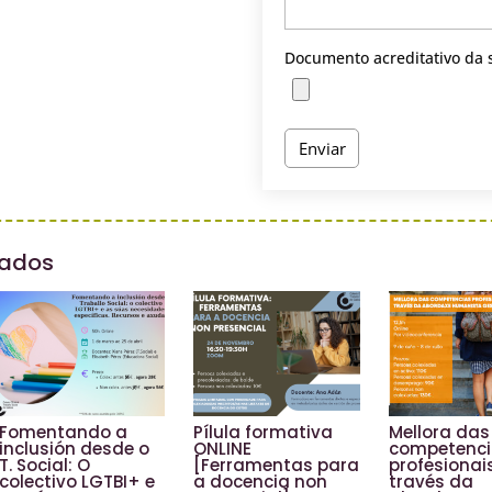
Documento acreditativo da 
nados
Fomentando a
Pílula formativa
Mellora das
inclusión desde o
ONLINE
competenc
T. Social: O
[Ferramentas para
profesionai
colectivo LGTBI+ e
a docencia non
través da