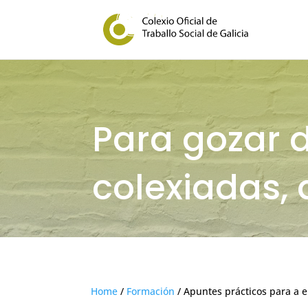
Para gozar 
colexiadas, 
Home
/
Formación
/ Apuntes prácticos para a e