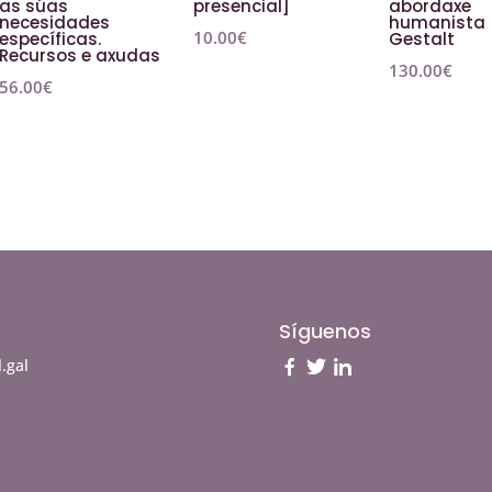
as súas
presencial]
abordaxe
necesidades
humanista
10.00
€
específicas.
Gestalt
Recursos e axudas
130.00
€
56.00
€
Síguenos
.gal