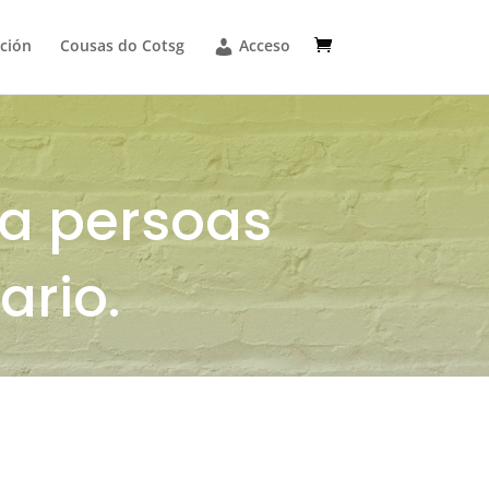
ción
Cousas do Cotsg
Acceso
ra persoas
ario.