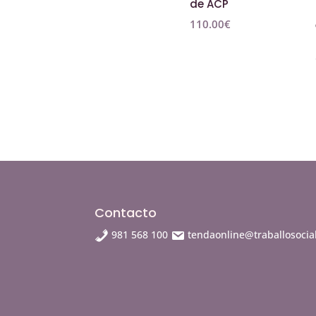
de ACP
110.00
€
Contacto
981 568 100
tendaonline@traballosocial