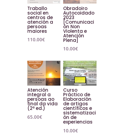
Traballo
Obradoiro
social en
Autocoidado
centros de
2023
atención a
[Comunicaci
persoas
ón Non
maiores
Violenta e
Atención
110.00
€
Plena]
10.00
€
Atención
Curso
integral a
Práctico de
persoas ao
Elaboración
final da vida
de artigos
(2ª ed.)
científicos e
sistematizaci
65.00
€
ón de
experiencias
10.00
€