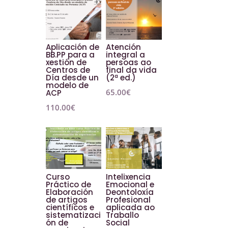
Aplicación de
Atención
BB.PP para a
integral a
xestión de
persoas ao
Centros de
final da vida
Día desde un
(2ª ed.)
modelo de
65.00
€
ACP
110.00
€
Curso
Intelixencia
Práctico de
Emocional e
Elaboración
Deontoloxía
de artigos
Profesional
científicos e
aplicada ao
sistematizaci
Traballo
ón de
Social