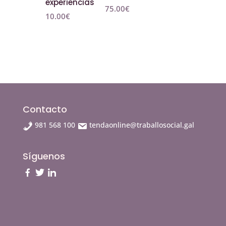
experiencias
75.00
€
10.00
€
Contacto
981 568 100
tendaonline@traballosocial.gal
Síguenos