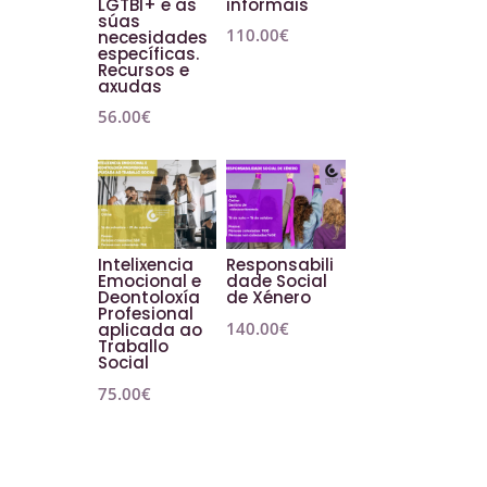
LGTBI+ e as
informais
súas
110.00
€
necesidades
específicas.
Recursos e
axudas
56.00
€
Intelixencia
Responsabili
Emocional e
dade Social
Deontoloxía
de Xénero
Profesional
140.00
€
aplicada ao
Traballo
Social
75.00
€