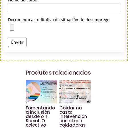
Documento acreditativo da situación de desemprego
Produtos relacionados
Fomentando
Coidar na
a inclusión
casa:
desde o T.
Intervención
Social: O
social con
colectivo
coidadoras