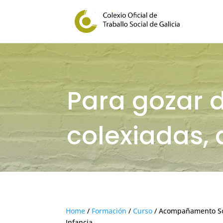
Para gozar 
colexiadas, 
Home
/
Formación
/
Curso
/ Acompañamento Soci
Infancia