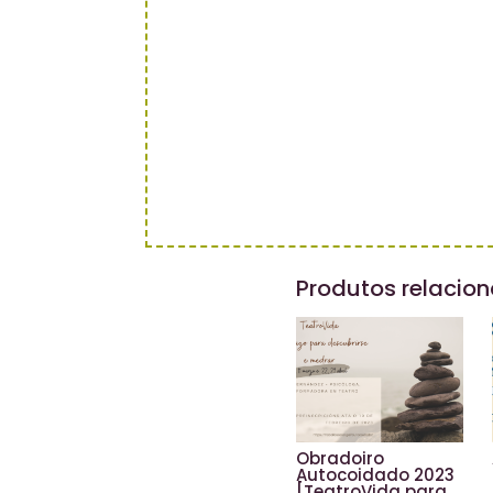
Produtos relacio
Obradoiro
Autocoidado 2023
[TeatroVida para