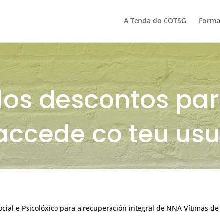
A Tenda do COTSG
Forma
dos descontos pa
accede co teu usu
al e Psicolóxico para a recuperación integral de NNA Vítimas de 