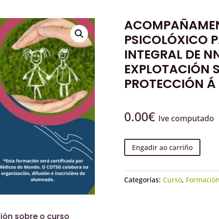
ACOMPAÑAMENT
PSICOLÓXICO 
INTEGRAL DE N
EXPLOTACIÓN S
PROTECCIÓN Á
0.00
€
Ive computado
Engadir ao carriño
Categorías:
Curso
,
Formació
ión sobre o curso