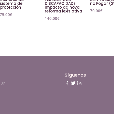
sistema de
DISCAPACIDADE.
no Fogar (2
protección
Impacto da nova
70.00
€
reforma lexislativa
75.00
€
140.00
€
Síguenos
.gal