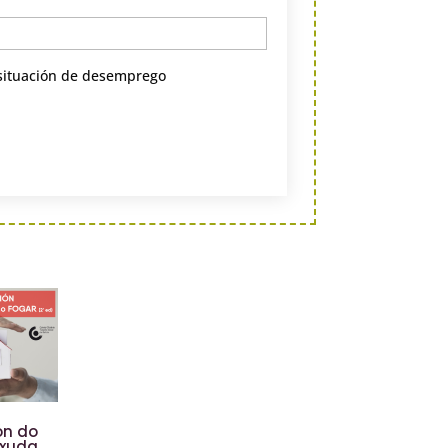
situación de desemprego
ón do
Axuda