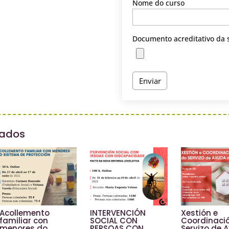
Nome do curso
Documento acreditativo da 
nados
Acollemento
INTERVENCIÓN
Xestión e
familiar con
SOCIAL CON
Coordinaci
menores do
PERSOAS CON
Servizo de 