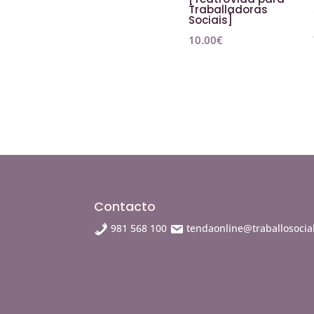
Traballadoras
Sociais]
10.00
€
Contacto
981 568 100
tendaonline@traballosocial