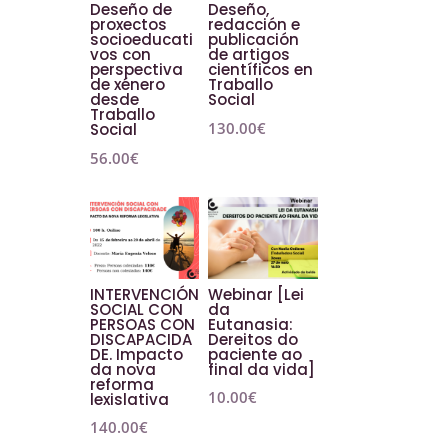
Deseño de
Deseño,
proxectos
redacción e
socioeducati
publicación
vos con
de artigos
perspectiva
científicos en
de xénero
Traballo
desde
Social
Traballo
130.00
€
Social
56.00
€
INTERVENCIÓN
Webinar [Lei
SOCIAL CON
da
PERSOAS CON
Eutanasia:
DISCAPACIDA
Dereitos do
DE. Impacto
paciente ao
da nova
final da vida]
reforma
10.00
€
lexislativa
140.00
€