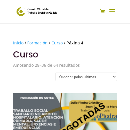
Inicio
/
Formación
/
Curso
/ Páxina 4
Curso
Ordenado
Amosando 28–36 de 64 resultados
polos
últimos