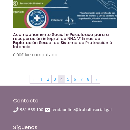
Acompañamento Social e Psicolóxico para a
recuperación integral de NNA Vítimas de
Explotación Sexual do Sistema de Protección á
Infancia
Ive computado
0.00
€
←
1
2
3
4
5
6
7
8
→
Contacto
981 568 100
tendaonline@traballosocial.gal
Síguenos